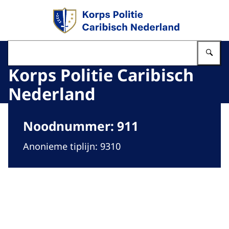
Naar de homepage van Politie Caribisch Neder
Vu
Korps Politie Caribisch
Nederland
Beeld: © KPCN
Noodnummer: 911
Anonieme tiplijn: 9310