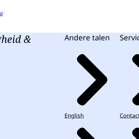
id
gheid &
Andere talen
Servi
English
Contac