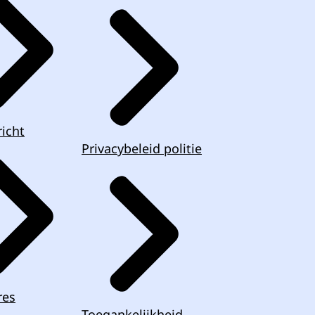
icht
Privacybeleid politie
res
Toegankelijkheid