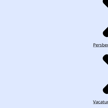
Persber
Vacatu