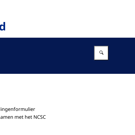
Vul in wat 
dingenformulier
t samen met het NCSC