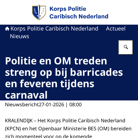
Naar de homepage van Politie Caribisch Neder
Korps Politie Caribisch Nederland
Actueel
Nieuws
Vu
Politie en OM treden
streng op bij barricades
en feveren tijdens
carnaval
Nieuwsbericht
27-01-2026 | 08:00
KRALENDIJK – Het Korps Politie Caribisch Nederland
(KPCN) en het Openbaar Ministerie BES (OM) bereiden
zich momenteel voor op de komende