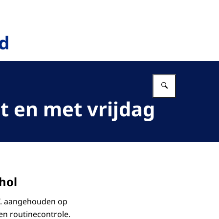
Vul in wat 
t en met vrijdag
ohol
M.T. aangehouden op
een routinecontrole.