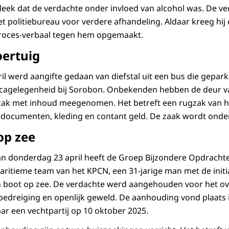
bleek dat de verdachte onder invloed van alcohol was. De v
t politiebureau voor verdere afhandeling. Aldaar kreeg hij 
proces-verbaal tegen hem opgemaakt.
voertuig
l werd aangifte gedaan van diefstal uit een bus die gepark
cagelegenheid bij Sorobon. Onbekenden hebben de deur va
ak met inhoud meegenomen. Het betreft een rugzak van h
 documenten, kleding en contant geld. De zaak wordt onde
op zee
an donderdag 23 april heeft de Groep Bijzondere Opdracht
aritieme team van het KPCN, een 31-jarige man met de initia
boot op zee. De verdachte werd aangehouden voor het ov
dreiging en openlijk geweld. De aanhouding vond plaats i
r een vechtpartij op 10 oktober 2025.