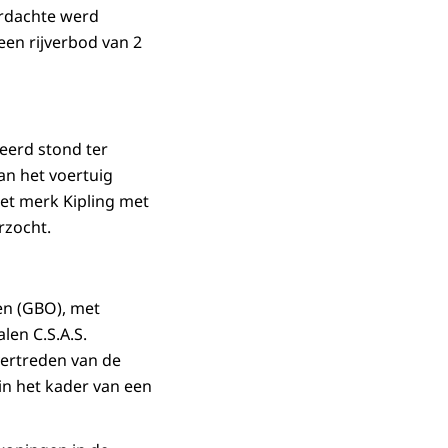
erdachte werd
een rijverbod van 2
eerd stond ter
n het voertuig
et merk Kipling met
rzocht.
en (GBO), met
len C.S.A.S.
ertreden van de
n het kader van een