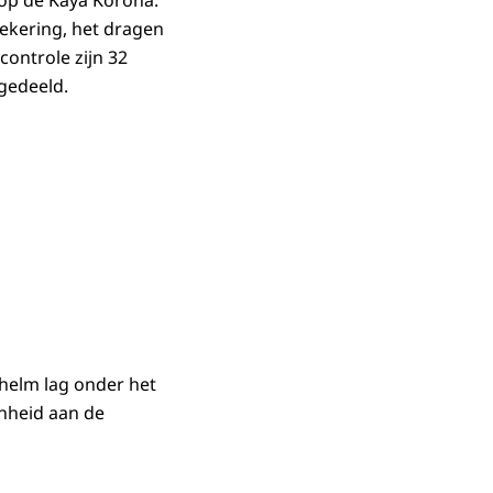
op de Kaya Korona.
zekering, het dragen
controle zijn 32
tgedeeld.
 helm lag onder het
enheid aan de