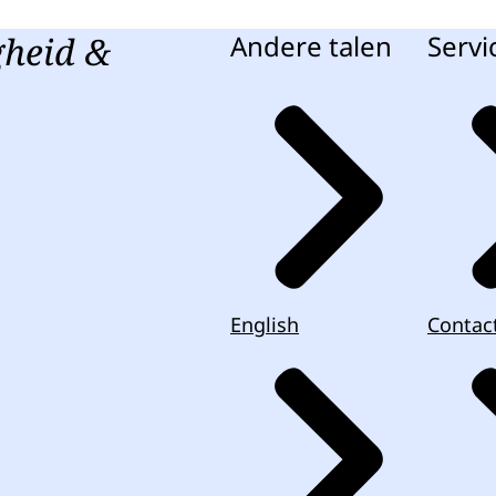
gheid &
Andere talen
Servi
English
Contac