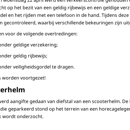
n woensdag 22 april werd een verkeerscontrole gehouden 
ht op het bezit van een geldig rijbewijs en een geldige ver
del en het rijden met een telefoon in de hand. Tijdens deze 
n gecontroleerd, waarbij verschillende bekeuringen zijn ui
n voor de volgende overtredingen:
zonder geldige verzekering;
onder geldig rijbewijs;
zonder veiligheidsgordel te dragen.
s worden voortgezet!
oterhelm
werd aangifte gedaan van diefstal van een scooterhelm. De
, die geparkeerd stond op het terrein van een horecageleg
k wordt onderzocht.