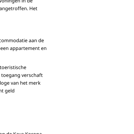
woningen in de
aangetroffen. Het
accommodatie aan de
 een appartement en
toeristische
 toegang verschaft
loge van het merk
nt geld