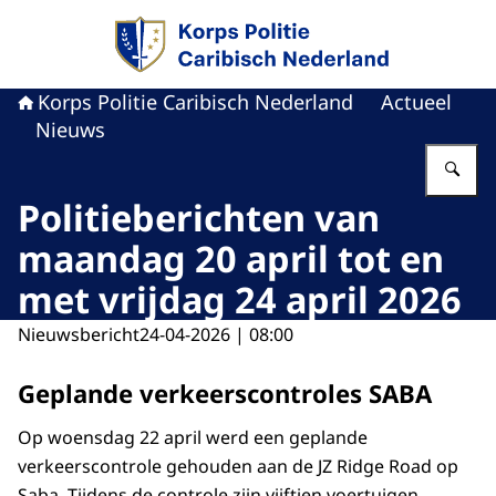
Naar de homepage van Politie Caribisch Neder
Korps Politie Caribisch Nederland
Actueel
Nieuws
Vu
Politieberichten van
maandag 20 april tot en
met vrijdag 24 april 2026
Nieuwsbericht
24-04-2026 | 08:00
Geplande verkeerscontroles SABA
Op woensdag 22 april werd een geplande
verkeerscontrole gehouden aan de JZ Ridge Road op
Saba. Tijdens de controle zijn vijftien voertuigen