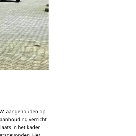
.E.W. aangehouden op
 aanhouding verricht
aats in het kader
aatsgevonden. Het