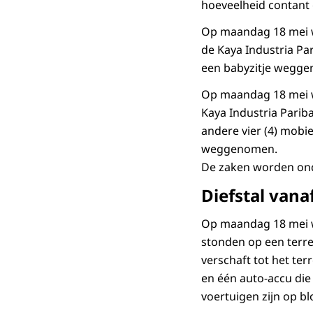
hoeveelheid contant
Op maandag 18 mei we
de Kaya Industria P
een babyzitje wegg
Op maandag 18 mei we
Kaya Industria Pari
andere vier (4) mobi
weggenomen.
De zaken worden on
Diefstal van
Op maandag 18 mei w
stonden op een terr
verschaft tot het te
en één auto-accu di
voertuigen zijn op b