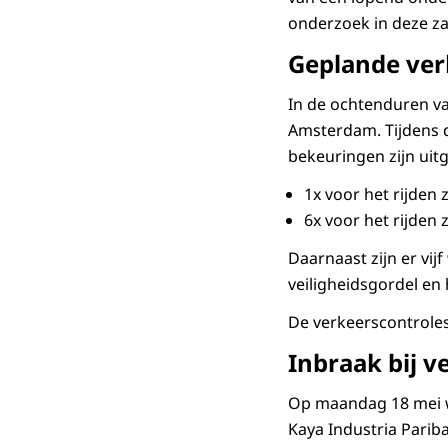
onderzoek in deze za
Geplande ver
In de ochtenduren va
Amsterdam. Tijdens d
bekeuringen zijn uit
1x voor het rijden 
6x voor het rijden
Daarnaast zijn er vi
veiligheidsgordel en 
De verkeerscontrole
Inbraak bij v
Op maandag 18 mei we
Kaya Industria Pari