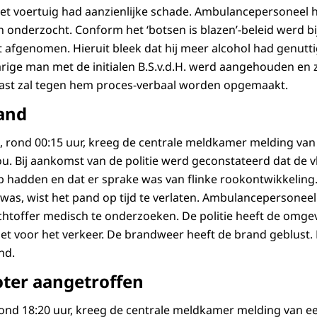
Het voertuig had aanzienlijke schade. Ambulancepersoneel h
onderzocht. Conform het ‘botsen is blazen’-beleid werd bi
 afgenomen. Hieruit bleek dat hij meer alcohol had genuttig
rige man met de initialen B.S.v.d.H. werd aangehouden en z
ast zal tegen hem proces-verbaal worden opgemaakt.
rand
 rond 00:15 uur, kreeg de centrale meldkamer melding va
u. Bij aankomst van de politie werd geconstateerd dat de
eep hadden en dat er sprake was van flinke rookontwikkeling
as, wist het pand op tijd te verlaten. Ambulancepersoneel i
htoffer medisch te onderzoeken. De politie heeft de omg
ezet voor het verkeer. De brandweer heeft de brand geblust
nd.
oter aangetroffen
ond 18:20 uur, kreeg de centrale meldkamer melding van ee