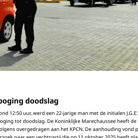
poging doodslag
ond 12:50 uur, werd een 22-jarige man met de initialen J.G
oging tot doodslag. De Koninklijke Marechaussee heeft de
volgens overgedragen aan het KPCN. De aanhouding vond pl
zoek naar een vechtpartij die op 11 oktober 2025 heeft pl