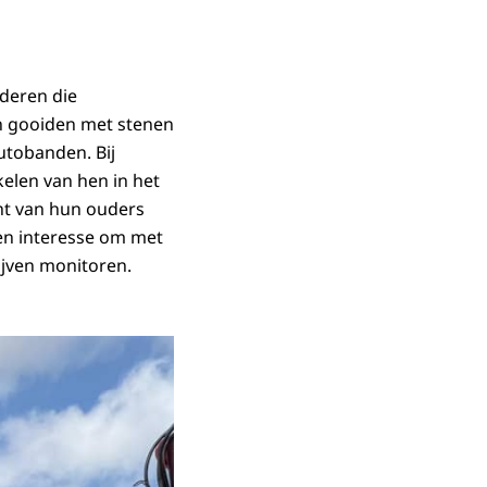
nderen die
en gooiden met stenen
utobanden. Bij
elen van hen in het
cht van hun ouders
en interesse om met
lijven monitoren.