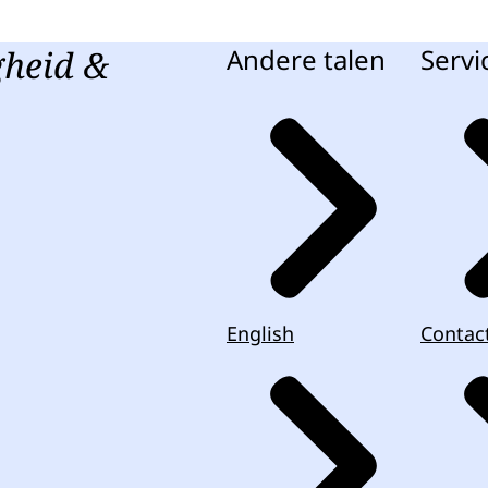
gheid &
Andere talen
Servi
English
Contac