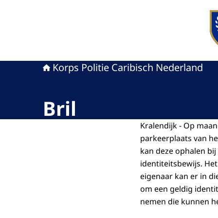
Naa
Korps Politie Caribisch Nederland
Bril
Kralendijk - Op maan
parkeerplaats van he
kan deze ophalen bij
identiteitsbewijs. He
eigenaar kan er in di
om een geldig identi
nemen die kunnen hel